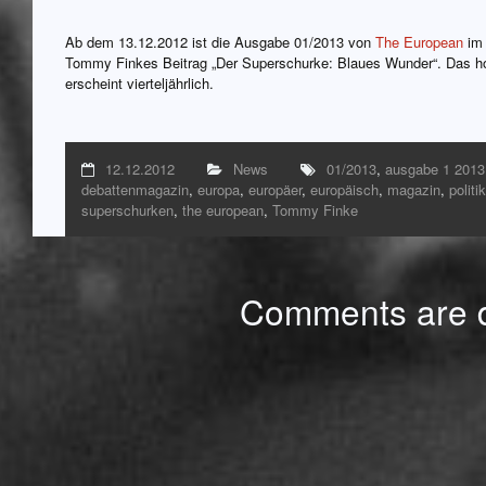
Ab dem 13.12.2012 ist die Ausgabe 01/2013 von
The European
im 
Tommy Finkes Beitrag „Der Superschurke: Blaues Wunder“. Das h
erscheint vierteljährlich.
12.12.2012
News
01/2013
,
ausgabe 1 2013
debattenmagazin
,
europa
,
europäer
,
europäisch
,
magazin
,
politik
superschurken
,
the european
,
Tommy Finke
Comments are d