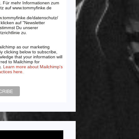
t. Für mehr Informationen zum
tz auf www.tommyfinke.de
w.tommyfinke.de/datenschutz/
klicken auf "Newsletter
 stimmst Du unserer
zrichtlinie zu.
ilchimp as our marketing
By clicking below to subscribe,
ledge that your information will
rred to Mailchimp for
g.
Learn more about Mailchimp's
actices here.