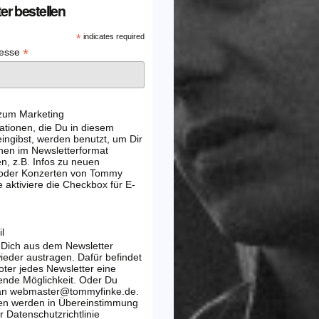
er bestellen
*
indicates required
*
resse
 zum Marketing
ationen, die Du in diesem
ingibst, werden benutzt, um Dir
nen im Newsletterformat
, z.B. Infos zu neuen
 oder Konzerten von Tommy
e aktiviere die Checkbox für E-
l
 Dich aus dem Newsletter
wieder austragen. Dafür befindet
oter jedes Newsletter eine
ende Möglichkeit. Oder Du
 an webmaster@tommyfinke.de.
en werden in Übereinstimmung
r Datenschutzrichtlinie