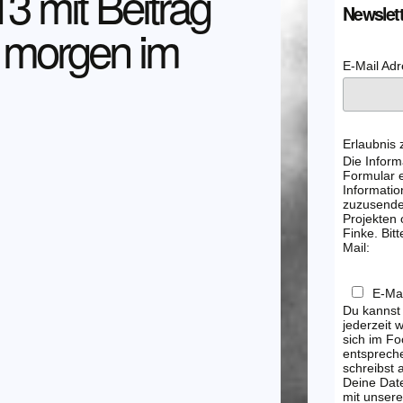
3 mit Beitrag
Newslett
 morgen im
E-Mail Ad
Erlaubnis
Die Inform
Formular e
Informatio
zuzusenden
Projekten
Finke. Bitt
Mail:
E-Mai
Du kannst
jederzeit 
sich im Fo
entsprech
schreibst
Deine Dat
mit unsere