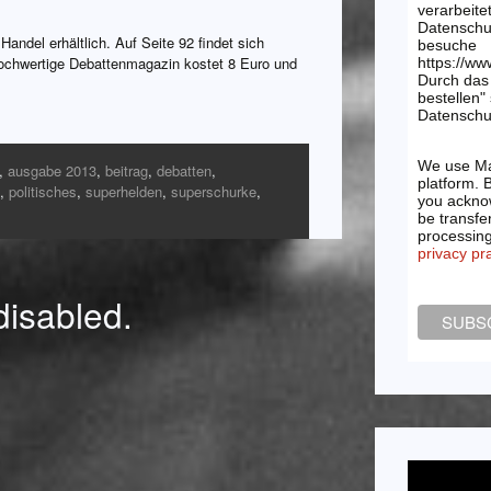
verarbeite
Datenschu
Handel erhältlich. Auf Seite 92 findet sich
besuche
ochwertige Debattenmagazin kostet 8 Euro und
https://ww
Durch das 
bestellen"
Datenschut
We use Ma
,
ausgabe 2013
,
beitrag
,
debatten
,
platform. 
,
politisches
,
superhelden
,
superschurke
,
you acknow
be transfe
processin
privacy pr
isabled.