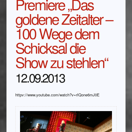
Premiere „Das
goldene Zeitalter –
100 Wege dem
Schicksal die
Show zu stehlen“
12.09.2013
httpv://www.youtube.com/watch?v=rIQone6mJ0E