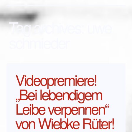
Tag archives:
uwe
schmieder
Videopremiere!
„Bei lebendigem
Leibe verpennen“
von Wiebke Rüter!