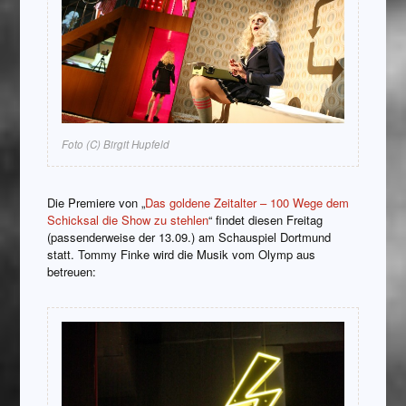
Foto (C) Birgit Hupfeld
Die Premiere von „
Das goldene Zeitalter – 100 Wege dem
Schicksal die Show zu stehlen
“ findet diesen Freitag
(passenderweise der 13.09.) am Schauspiel Dortmund
statt. Tommy Finke wird die Musik vom Olymp aus
betreuen: