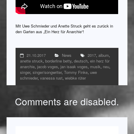
Mit Uwe Schmieder und Anette Struck geht es zurück in
den Garten aus „Ein Herz für Anarchie“!
21.10.2017
News
2017
,
album
,
anette struck
,
borderline betty
,
deutsch
,
ein herz für
anarchie
,
jacob voges
,
jan isaak voges
,
musik
,
neu
,
singer
,
singer/songwriter
,
Tommy Finke
,
uwe
schmieder
,
vanessa rust
,
wiebke rüter
Comments are disabled.