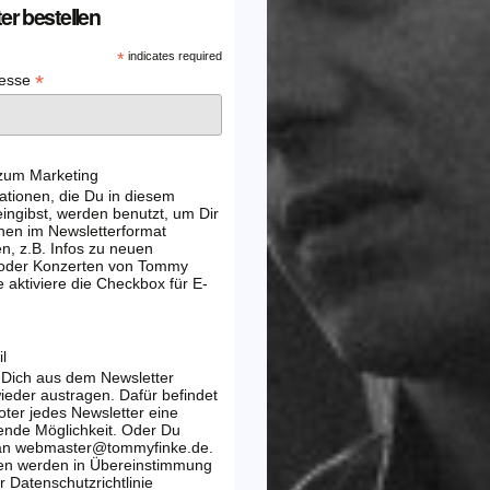
er bestellen
*
indicates required
*
resse
 zum Marketing
ationen, die Du in diesem
ingibst, werden benutzt, um Dir
nen im Newsletterformat
, z.B. Infos zu neuen
 oder Konzerten von Tommy
e aktiviere die Checkbox für E-
l
 Dich aus dem Newsletter
wieder austragen. Dafür befindet
oter jedes Newsletter eine
ende Möglichkeit. Oder Du
 an webmaster@tommyfinke.de.
en werden in Übereinstimmung
r Datenschutzrichtlinie