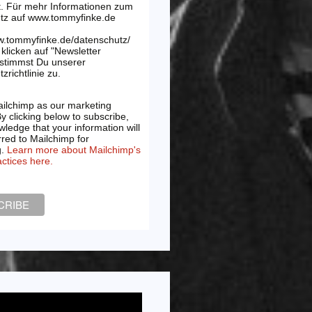
t. Für mehr Informationen zum
tz auf www.tommyfinke.de
w.tommyfinke.de/datenschutz/
klicken auf "Newsletter
 stimmst Du unserer
zrichtlinie zu.
ilchimp as our marketing
By clicking below to subscribe,
ledge that your information will
rred to Mailchimp for
g.
Learn more about Mailchimp's
actices here.