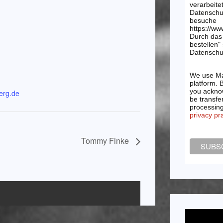
verarbeite
Datenschu
besuche
https://ww
Durch das 
bestellen"
Datenschut
We use Ma
platform. 
you acknow
erg.de
be transfe
processin
privacy pr
Tommy Finke