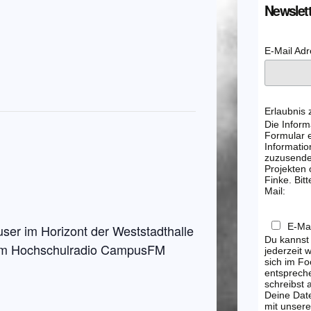
Newslett
E-Mail Ad
Erlaubnis
Die Inform
Formular e
Informatio
zuzusenden
Projekten
Finke. Bitt
Mail:
E-Mai
er im Horizont der Weststadthalle
Du kannst
beim Hochschulradio CampusFM
jederzeit 
sich im Fo
entsprech
schreibst
Deine Dat
mit unsere