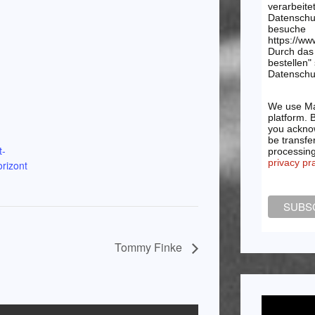
verarbeite
Datenschu
besuche
https://ww
Durch das 
bestellen"
Datenschut
We use Ma
platform. 
you acknow
be transfe
t-
processin
privacy pr
orizont
Tommy Finke