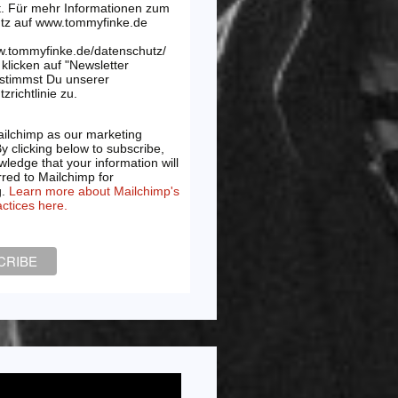
t. Für mehr Informationen zum
tz auf www.tommyfinke.de
w.tommyfinke.de/datenschutz/
klicken auf "Newsletter
 stimmst Du unserer
zrichtlinie zu.
ilchimp as our marketing
By clicking below to subscribe,
ledge that your information will
rred to Mailchimp for
g.
Learn more about Mailchimp's
actices here.