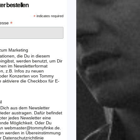
er bestellen
*
indicates required
*
resse
 zum Marketing
ationen, die Du in diesem
ingibst, werden benutzt, um Dir
nen im Newsletterformat
, z.B. Infos zu neuen
 oder Konzerten von Tommy
e aktiviere die Checkbox für E-
l
 Dich aus dem Newsletter
wieder austragen. Dafür befindet
oter jedes Newsletter eine
ende Möglichkeit. Oder Du
 an webmaster@tommyfinke.de.
en werden in Übereinstimmung
r Datenschutzrichtlinie