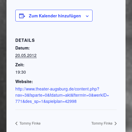
Zum Kalender hinzufügen
DETAILS
Datum:
20.05.2012
Zeit:
19:30
Website:
http://www.theater-augsburg.de/content.php?
nav=3&fsparte=0&fdatum=akt&ftermin=0&werkID=
771&des_sp=1&spielplan=42998
Tommy Finke
Tommy Finke