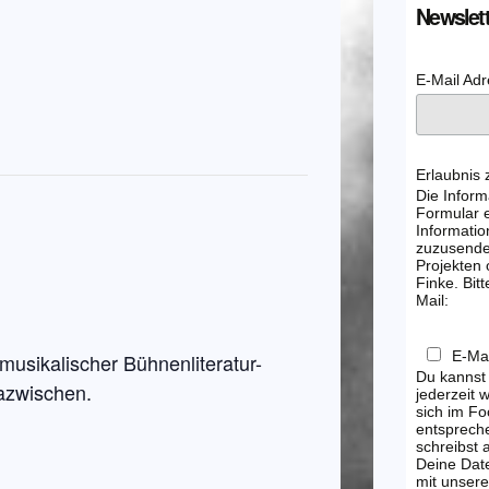
Newslett
E-Mail Ad
Erlaubnis
Die Inform
Formular e
Informatio
zuzusenden
Projekten
Finke. Bitt
Mail:
E-Mai
musikalischer Bühnenliteratur-
Du kannst
azwischen.
jederzeit 
sich im Fo
entsprech
schreibst
Deine Dat
mit unsere