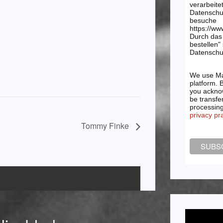
verarbeite
Datenschu
besuche
https://ww
Durch das 
bestellen"
Datenschut
We use Ma
platform. 
you acknow
be transfe
processin
privacy pr
Tommy Finke