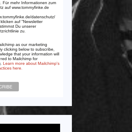
t. Für mehr Informationen zum
tz auf www.tommyfinke.de
w.tommyfinke.de/datenschutz/
klicken auf "Newsletter
 stimmst Du unserer
zrichtlinie zu.
ilchimp as our marketing
By clicking below to subscribe,
ledge that your information will
rred to Mailchimp for
g.
Learn more about Mailchimp's
actices here.