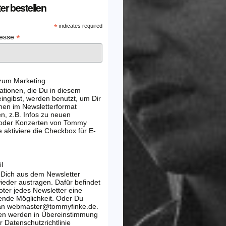
er bestellen
*
indicates required
*
resse
 zum Marketing
ationen, die Du in diesem
ingibst, werden benutzt, um Dir
nen im Newsletterformat
, z.B. Infos zu neuen
 oder Konzerten von Tommy
e aktiviere die Checkbox für E-
l
 Dich aus dem Newsletter
wieder austragen. Dafür befindet
oter jedes Newsletter eine
ende Möglichkeit. Oder Du
 an webmaster@tommyfinke.de.
en werden in Übereinstimmung
r Datenschutzrichtlinie