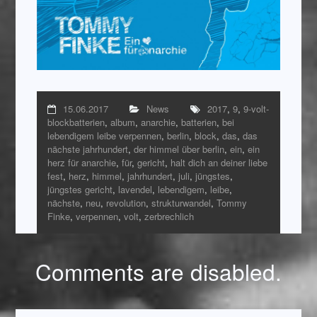
15.06.2017
News
2017
,
9
,
9-volt-
blockbatterien
,
album
,
anarchie
,
batterien
,
bei
lebendigem leibe verpennen
,
berlin
,
block
,
das
,
das
nächste jahrhundert
,
der himmel über berlin
,
ein
,
ein
herz für anarchie
,
für
,
gericht
,
halt dich an deiner liebe
fest
,
herz
,
himmel
,
jahrhundert
,
juli
,
jüngstes
,
jüngstes gericht
,
lavendel
,
lebendigem
,
leibe
,
nächste
,
neu
,
revolution
,
strukturwandel
,
Tommy
Finke
,
verpennen
,
volt
,
zerbrechlich
Comments are disabled.