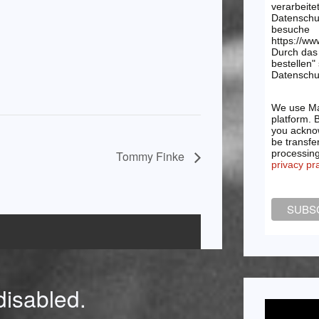
verarbeite
Datenschu
besuche
https://ww
Durch das 
bestellen"
Datenschut
We use Ma
platform. 
you acknow
be transfe
processin
Tommy Finke
privacy pr
isabled.