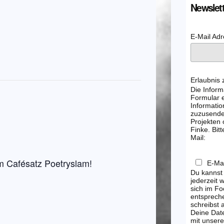
Newslett
E-Mail Ad
Erlaubnis
Die Inform
Formular e
Informatio
zuzusenden
Projekten
Finke. Bitt
Mail:
im Cafésatz Poetryslam!
E-Mai
Du kannst
jederzeit 
sich im Fo
entsprech
schreibst
Deine Dat
mit unsere