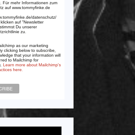
t. Für mehr Informationen zum
tz auf www.tommyfinke.de
w.tommyfinke.de/datenschutz/
klicken auf "Newsletter
 stimmst Du unserer
zrichtlinie zu.
ilchimp as our marketing
By clicking below to subscribe,
ledge that your information will
rred to Mailchimp for
g.
Learn more about Mailchimp's
actices here.