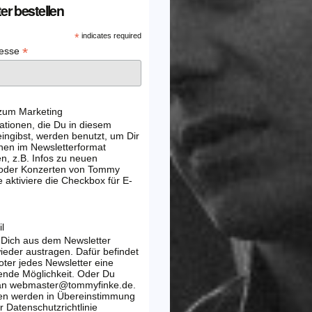
er bestellen
*
indicates required
*
resse
 zum Marketing
ationen, die Du in diesem
ingibst, werden benutzt, um Dir
nen im Newsletterformat
, z.B. Infos zu neuen
 oder Konzerten von Tommy
e aktiviere die Checkbox für E-
l
 Dich aus dem Newsletter
wieder austragen. Dafür befindet
oter jedes Newsletter eine
ende Möglichkeit. Oder Du
 an webmaster@tommyfinke.de.
en werden in Übereinstimmung
r Datenschutzrichtlinie