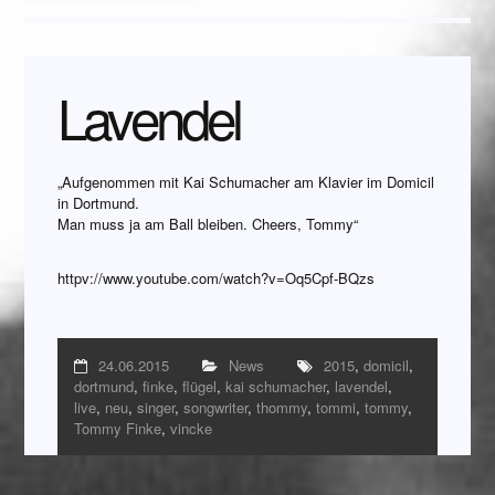
Lavendel
„Aufgenommen mit Kai Schumacher am Klavier im Domicil
in Dortmund.
Man muss ja am Ball bleiben. Cheers, Tommy“
httpv://www.youtube.com/watch?v=Oq5Cpf-BQzs
24.06.2015
News
2015
,
domicil
,
dortmund
,
finke
,
flügel
,
kai schumacher
,
lavendel
,
live
,
neu
,
singer
,
songwriter
,
thommy
,
tommi
,
tommy
,
Tommy Finke
,
vincke